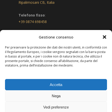
Ripalimosani CB, Italia
Telefono fisso
:
+39 0874 698458
email
:
Gestione consenso
formazione@ares.cb.it
Per preservare la protezione dei dati dei nostri utenti, in conformità con
il Regolamento Europeo, i cookie vengono segnalati con la barra posta
Privacy
in basso al portale, e per i cookie non di natura tecnica, che utilizza il
Leggi l’informativa
presente portale, si chiede consenso all’abilitazione, da parte del
visitatore, prima dell’installazione dei medesimi.
Accetta
© 2024 Ares Sociale. All Rights Reserved. Partita IVA:
Nega
IT-01483300701
Vedi preferenze
Cookie Policy
|
Informativa Privacy