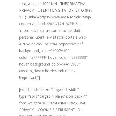
font_weight=”100″ text=”INFORMATIVA
PRIVACY – UTENTI E VISITATORI SITO (Rev
1.1.)” link=”#https://www.ares-sociale.it/wp-
content/uploads/2024/12/L-WEB.3.1-
Informativa-sul-trattamento-dei-dati-
personali-utenti-e-visitatori-portale-web-
ARES-Sociale-Societa-Cooperativa.pdf”
background_color=”#007A1C”
color=”#FFFFFF” hover_color=”#333333″
hover_background_color=”#A1E900″
custom_class=”border-radius: 0px
!important;”]
[edgtf_button size=”huge-full-width”
type=”solid” target=”_blank” icon_pack=””
font_weight=”100″ text=”INFORMATIVA
PRIVACY – COOKIE E STRUMENTI DI