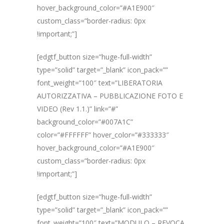
hover_background_color=”#A1E900″
custom_class=”border-radius: 0px
!important;”]
[edgtf_button size=”huge-full-width”
type=”solid” target=”_blank” icon_pack=””
font_weight=”100″ text=”LIBERATORIA
AUTORIZZATIVA – PUBBLICAZIONE FOTO E
VIDEO (Rev 1.1.)” link=”#”
background_color=”#007A1C”
color=”#FFFFFF” hover_color=”#333333″
hover_background_color=”#A1E900″
custom_class=”border-radius: 0px
!important;”]
[edgtf_button size=”huge-full-width”
type=”solid” target=”_blank” icon_pack=””
font_weight=”100″ text=”MODULO – REVOCA