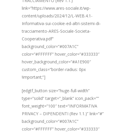
TRACCIAMENTO (Rev 1.1.)”
link=”https://www.ares-sociale.it/wp-
content/uploads/2024/12/L-WEB.4.1-
Informativa-sui-cookie-ed-altri-sistemi-di-
tracciamento-ARES-Sociale-Societa-
Cooperativa.pdf”
background_color=”#007A1C”
color=”#FFFFFF” hover_color=”#333333″
hover_background_color=”#A1E900″
custom_class=”border-radius: 0px
!important;”]
[edgtf_button size=”huge-full-width”
type=”solid” target=”_blank” icon_pack=””
font_weight=”100″ text=”INFORMATIVA
PRIVACY – DIPENDENTI (Rev 1.1.)” link=”#”
background_color=”#007A1C”
color=”#FFFFFF” hover_color=”#333333″